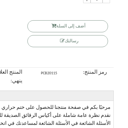
ختم حار
جرانولا
تغليف
المكسرات
مخصصة
الورق
الفاكهة
القابلة لإعاد
كرافت
الورقية
الجافة
التدوير
أضف إلى السلة
الورق
المخصصة
القابلة
الحيوي
الحيوي
مع سحاب
للتحلل
رسالتك
أكياس
القهوة مع
الجوس
الجانبي
رمز المنتج:
المنتج العلا
PCB20115
ينهي:
نقدم نظرة عامة شاملة على أكياس الرقائق الصديقة للب
الأسئلة الشائعة في الأسئلة الشائعة لمساعدتك في اتخا