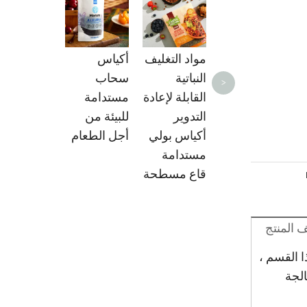
Cellophane
Home
Compostabl
مواد التغليف
أكياس
e Day Up
النباتية
سحاب
>
zipper bag
القابلة لإعادة
مستدامة
for Nuts &
التدوير
للبيئة من
Beans
أكياس بولي
أجل الطعام
مستدامة
قاع مسطحة
المنتج
رق الأزرق. في هذا القسم ،
الجة