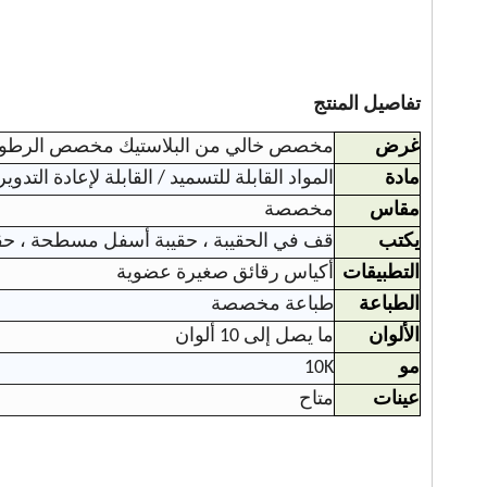
تفاصيل المنتج
غرض
مخصص خالي من البلاستيك مخصص الرطوبة الختم الحراري 4 أوقية ا
مادة
المواد القابلة للتسميد / القابلة لإعادة التدو
مقاس
مخصصة
يكتب
قف في الحقيبة ، حقيبة أسفل مسطحة ، حق
التطبيقات
أكياس رقائق صغيرة عضوية
الطباعة
طباعة مخصصة
الألوان
ما يصل إلى 10 ألوان
مو
10K
عينات
متاح