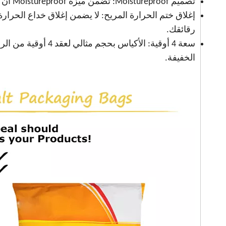
تصميم Moistureproof: تضمن ميزة Moistureproof أن تبقى رقائقك جديدة ومقرمشة ، مما يطيل عمرها.
إغلاق ختم الحرارة المريح: لا يضمن إغلاق خداع الحرا
رقائقك.
سعة 4 أوقية: الأكيا
الخفيفة.