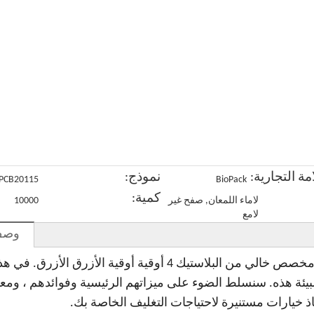
الشاي
الفاكهة
الجرانولا
الوجبات
ة
القابلة
المجففة
الخفيفة
للسماد
القابلة
المنزلي
للتحلل
مة التجارية:
نموذج:
PCB20115
BioPack
كمية:
لاماء اللمعان, صفح غير
10000
لامع
وصف 
مرحبًا بكم في صفحة منتجنا للحصول على ختم حراري مخصص خالي من البلاستيك 4 أوقية أوقية الأز
يئة هذه. سنسلط الضوء على ميزاتهم الرئيسية وفوائدهم ، ومع
ذ خيارات مستنيرة لاحتياجات التغليف الخاصة بك.