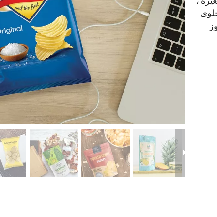
يرة ،
حلوى
وز
أكياس
تغليف
تعبئة
أكياس