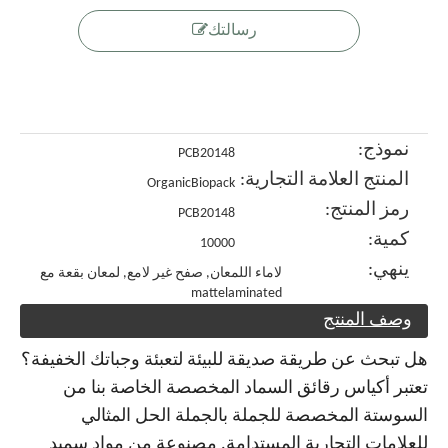
رسالتك
نموذج:
PCB20148
المنتج العلامة التجارية:
OrganicBiopack
رمز المنتج:
PCB20148
كمية:
10000
ينهي:
لاماء اللمعان, صفح غير لامع, لمعان بقعة مع
mattelaminated
وصف المنتج
هل تبحث عن طريقة صديقة للبيئة لتعبئة وجباتك الخفيفة؟
تعتبر أكياس رقائق السماد المخصصة الخاصة بنا من
السوستة المخصصة للجملة بالجملة الحل المثالي
للعلامات التجارية المستدامة. مصنوعة من مواد سميد