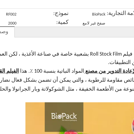
التعبئة
القهوة
الشوكولاتة
الشوكولاتة
مة التجارية:
نموذج:
والتغليف
BioPack
القابلة لإعادة
القابلة
RF002
كمية:
القابلة لإعادة
التدوير
للتحلل
صفح غير لامع
2000
التدوير
القابلة لإعادة
وصف 
القابلة لإعادة
التدوير
التدوير
Roll Stock Film هو واحد من أكثر منتجاتنا شعبية. يحظى فيلم Roll Stock Film بشعبية خاصة في صناعة الأغذية
الحيوي
التطبيقات.
 لإعادة التدوير من مصنع
المواد النباتية بنسبة 100 ٪. هذا
الفيلم الق
ائص مقاومة للرطوبة ، والتي يمكن أن تضمن بشكل فعال نضارة 
وعة من الأطعمة الخفيفة ، مثل الشوكولاتة وبار الجرانولا والح