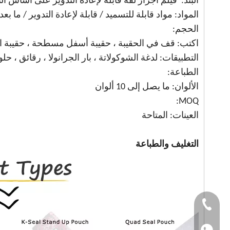
البند: فيلم أجرار لفة قابلة لإعادة التدوير على أساس ال
المواد: مواد قابلة للتسميد / قابلة لإعادة التدوير / ما ب
الحجم:
اكتب: قف في الحقيبة ، حقيبة أسفل مسطحة ، حقيبة
التطبيقات: لدغة الشوكولاتة ، بار الجرانولا ، رقائق ، ح
الطباعة:
الألوان: ما يصل إلى 10 ألوان
MOQ:
العينات: المتاحة
التغليف والطباعة
Tel ： +86-1501501
WhatsApp: +86-150