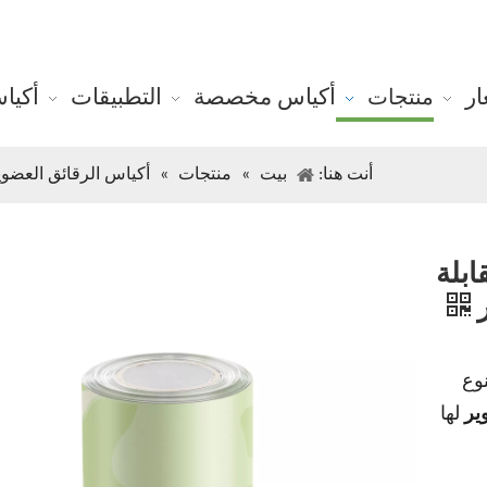
ر
أكياس مخصصة
التطبيقات
أكيا
منتجات
أنت هنا:
بيت
»
منتجات
»
أكياس الرقائق العضوي
ابلة
ر
وع
وير
لها