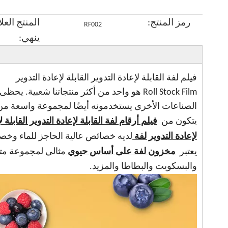
للبيئة ، قاع
البطاطا
مسطحة
مانجو مانجو
رمز المنتج:
المنتج العلا
قاع أبيض
الخفيفة
RF002
أكياس
الصديقة
ينهي:
ماتي أبيض.
المخصصة
الشاي
للبيئة مع
للطباعة
القابلة لإعادة
نافذة
القابلة لإعادة
الاستخدام
فيلم لفة القابلة لإعادة التدوير القابلة لإعادة التدوير
التدوير
الصناعات الأخرى يستخدمونه أيضًا لمجموعة واسعة من 
يتكون من
فيلم أرقام لفة القابلة لإعادة التدوير القابلة
لإعادة التدوير لفة
لديه خصائص عالية الحاجز للماء وخص
يعتبر
مخزون لفة على أساس حيوي
مثالي لمجموعة متن
والبسكويت والبطاطا والمزيد.