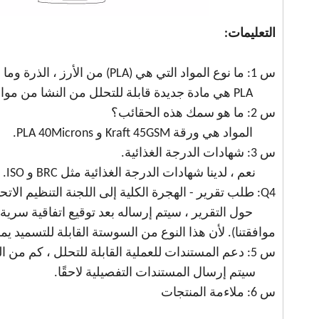
التعليمات:
س 1: ما نوع المواد التي هي (PLA) من الأرز ، الذرة وما إلى ذلك؟
PLA هي مادة جديدة قابلة للتحلل من النشا من موارد المصنع المتجددة (مثل الذرة والأرز وما إلى ذلك)
س 2: ما هو سمك هذه الحقائب؟
المواد هي ورقة Kraft 45GSM و PLA 40Microns.
س 3: شهادات الدرجة الغذائية.
نعم ، لدينا شهادات الدرجة الغذائية مثل BRC و ISO.
Q4: طلب تقرير - الهجرة الكلية إلى اللجنة التنظيم الاتحاد الأوروبي 10/2011 و (EC) رقم 1935/2004 لكل منتج (نوع المواد).
حول التقرير ، سيتم إرساله بعد توقيع اتفاقية سرية م
موافقتنا). لأن هذا النوع من السوستة القابلة للتسميد ي
س 5: دعم المستندات للعملية القابلة للتحلل ، كم من الوقت يستغرق وكيف؟
سيتم إرسال المستندات التفصيلية لاحقًا.
س 6: ملاءمة المنتجات