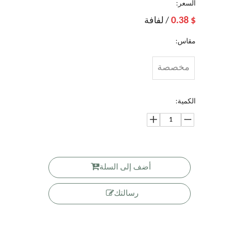
السعر:
0.38
$
/ لفافة
مقاس:
مخصصة
الكمية:
أضف إلى السلة
رسالتك
بنية صديق
أكياس رقائق
كرافت ورقة
100 حقيبة