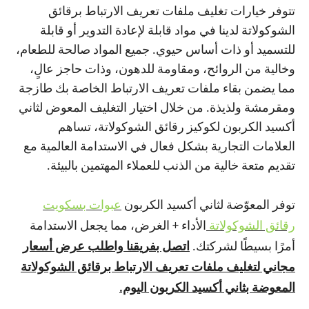
تتوفر خيارات تغليف ملفات تعريف الارتباط برقائق
الشوكولاتة لدينا في مواد قابلة لإعادة التدوير أو قابلة
للتسميد أو ذات أساس حيوي. جميع المواد صالحة للطعام،
وخالية من الروائح، ومقاومة للدهون، وذات حاجز عالٍ،
مما يضمن بقاء ملفات تعريف الارتباط الخاصة بك طازجة
ومقرمشة ولذيذة. من خلال اختيار التغليف المعوض لثاني
أكسيد الكربون لكوكيز رقائق الشوكولاتة، تساهم
العلامات التجارية بشكل فعال في الاستدامة العالمية مع
تقديم متعة خالية من الذنب للعملاء المهتمين بالبيئة.
توفر المعوّضة لثاني أكسيد الكربون
عبوات بسكويت
رقائق الشوكولاتة
الأداء + الغرض، مما يجعل الاستدامة
أمرًا بسيطًا لشركتك.
اتصل بفريقنا واطلب عرض أسعار
مجاني لتغليف ملفات تعريف الارتباط برقائق الشوكولاتة
المعوضة بثاني أكسيد الكربون اليوم.