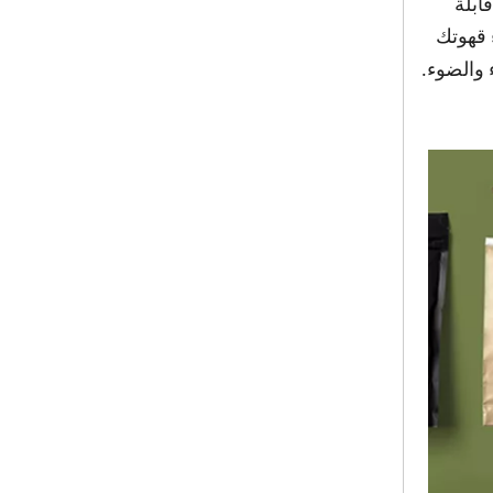
ابلة
 قهوتك
 والضوء.