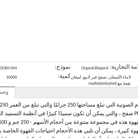
البصمة
الحيوي قابلة
أوراق
مخصصة
الكربون
للوقوف مع
فضفاضة
لشاي القهو
Kraft Pla Pla
سحاب
صديقة للبيئة
العضوي
Tin Tie
مع سحاب
Coffee
Coffee Bag
مة التجارية:
نموذج:
OCB0-094
OrganicBiopack
كمية:
لاماء اللمعان, صفح غير لامع, لمعان
10000
بقعة مع mattelaminated
وصف 
من مواد قابلة للتسميد عالية الجودة ، وورق Kraft ، و PLA صفح ، والتي يمكن أن تكون سميدًا كبيرًا في أنظمة التس
وة كبيرة ، يمكن أن تلبي هذه الأحجام احتياجات القهوة الخاصة ب