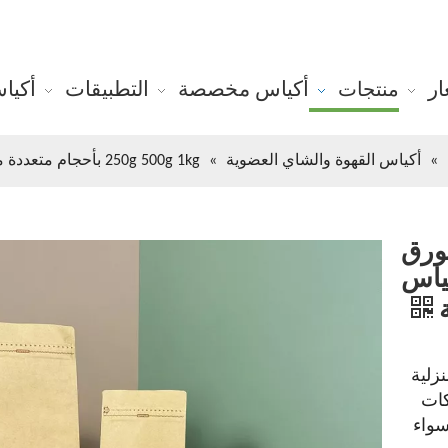
ر
أكياس مخصصة
التطبيقات
أكيا
منتجات
»
أكياس القهوة والشاي العضوية
»
250g 500g 1kg بأحجام متعددة من الورق المنزلي قابلاً للتسميد القياسي الأكياس الفارغة
 الورق
كياس
ة
المنزلية
كات
سواء