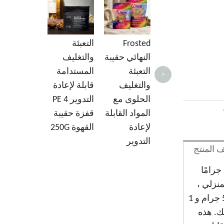
القهوة
ة
النباتي القابل
للتسميد مع
Frosted
التعبئة
الإغلاق
النهائي حقيبة
والتغليف
التعبئة
المستدامة
>
والتغليف
قابلة لإعادة
الحلوى مع
التدوير PE 4
المواد القابلة
قفزة حقيبة
لإعادة
القهوة 250G
التدوير
المنتج
يتم تصنيع حقيبة القهوة ذات الأحجام المقلية ذات الأحجام الصوتية التي تبلغ مساحتها 250 جرامًا والتي تبلغ من العمر 250 جرامًا
ميد المنزلي ،
وتقليل النفايات ودعم الاقتصاد الدائري. تتوفر أكياس القهوة هذه في مجموعة متنوعة من أحجام الأسهم - 250 جم و 500 جرام و 1
ك. هذه