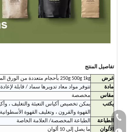
تفاصيل المنتج
غرض
250g 500g 1kg بأحجام متعددة من الورق المنزلي قابلاً للتسميد القياسي الأكياس الفارغة
مادة
تتوفر مواد معاد تدويرها سماد / قابلة لإعادة 
مقاس
مخصصة
يكتب
يمكن تخصيص أكياس التعبئة والتغليف ، وأكيا
القهوة والقرون ، وتغليف القهوة الأسطوانية 
Tel ： +86-1501501
الطباعة
الطباعة المخصصة/ العلامة الخاصة
الألوان
ما يصل إلى 10 ألوان
WhatsApp: +86-150