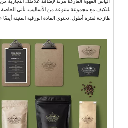
أكياس القهوة الفارغة مرنة لإضافة علامتك التجارية من
للتكيف مع مجموعة متنوعة من الأساليب. تأتي الخاصة ب
طازجة لفترة أطول. تحتوي المادة الورقية المتينة أيضً