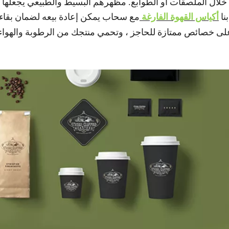
 خلال الملصقات أو الطوابع. مظهرهم البسيط والطبيعي يجعلها ق
نا
أكياس القهوة الفارغة
مع سحاب يمكن إعادة بيعه لضمان بقاء
ا على خصائص ممتازة للحاجز ، وتحمي منتجك من الرطوبة والهواء